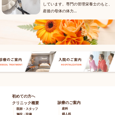
しています。専門の管理栄養士のもと、
産後の母体の体力...
療のご案内
入院のご案内
不妊治療など産婦
出産という貴重な時間を、温かい雰囲気の中
当クリニックでは、各種
っております。妊
で安心して過ごしていただけるよう、スタッ
ます。開催状況につきま
ICAL TREATMENT
HOSPITALIZATION
り出産、産科麻酔
フ一同サポートしていきます。
ュールカレンダーをご確
どに対応しており
時の変更については、院
知らせでご案内いたしま
初めての方へ
診療のご案内
クリニック概要
産科
医師・スタッフ
婦人科
施設・設備